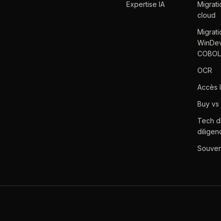
Expertise IA
Migrat
cloud
Migrati
WinDev
COBOL
OCR
Accès 
Buy vs 
Tech d
diligen
Souver