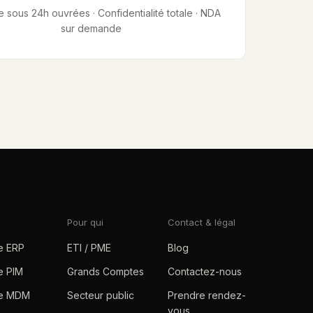
sous 24h ouvrées · Confidentialité totale · NDA
sur demande
Pour qui
Contact & légal
e ERP
ETI / PME
Blog
e PIM
Grands Comptes
Contactez-nous
te MDM
Secteur public
Prendre rendez-
vous