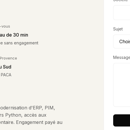
-vous
Sujet
au de 30 min
e sans engagement
Messag
-Provence
u Sud
 PACA
 modernisation d'ERP, PIM,
s Python, accès aux
entaire. Engagement payé au