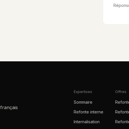
Réponse 
Expertises
Offres
Sommaire
Refont
 français
Refonte interne
Refont
Internalisation
Refon