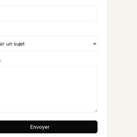
e
Envoyer