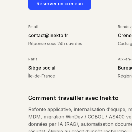
Réserver un créneau
Email
Rendez
contact@inekto.fr
Créne
Réponse sous 24h ouvrées
Cadrag
Paris
Aix-en
Siège social
Burea
Île-de-France
Région
Comment travailler avec Inekto
Refonte applicative, internalisation d'équipe,
MDM, migration WinDev / COBOL / AS400 ver
données par IA (RAG), automatisation docum
résultat, éligible au crédit d'impôt recherche.