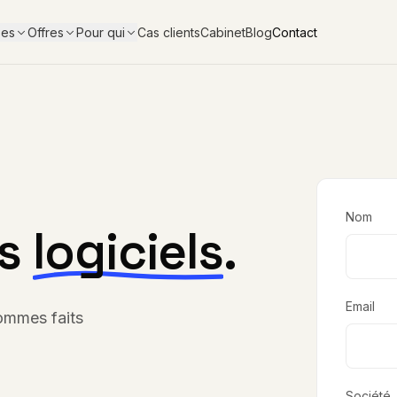
Cas clients
Cabinet
Blog
Contact
ses
Offres
Pour qui
Nom
os
logiciels
.
Email
sommes faits
Société