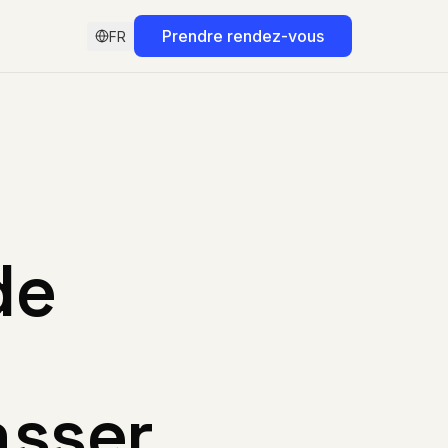
Prendre rendez-vous
FR
de
asser
.