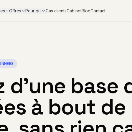
Cas clients
Cabinet
Blog
Contact
ses
Offres
Pour qui
ONNÉES
z d'une base 
es à bout de
e,
sans rien c