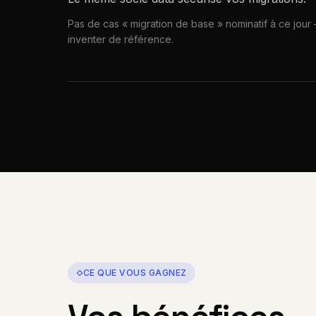
Pas de cas « migration de base » nominatif à ce jour
inventer de référence.
CE QUE VOUS GAGNEZ